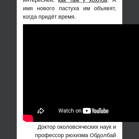
интересней,
как там у хохлов
. А
имя нового пастуха им объявят,
когда придёт время.
Доктор околовсяческих наук и
профессор рюхизма Обдолбай