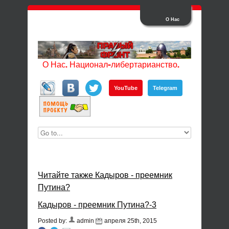
О Нас
О Нас. Национал-либертарианство.
YouTube
Telegram
Читайте также Кадыров - преемник
Путина?
Кадыров - преемник Путина?-3
Posted by:
admin
апреля 25th, 2015