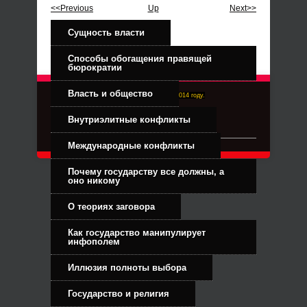
<<Previous
Up
Next>>
Сущность власти
Способы обогащения правящей
бюрократии
Власть и общество
Right-Dexter-ПРАВЫЙ ФРОНТ. Основан в 2014 году.
Связь с администрацией
Внутриэлитные конфликты
Международные конфликты
Почему государству все должны, а
оно никому
О теориях заговора
Как государство манипулирует
инфополем
Иллюзия полноты выбора
Государство и религия